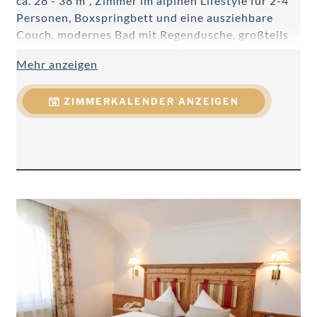
ca. 28 - 38 m², Zimmer im alpinen Lifestyle für 2-4
Personen, Boxspringbett und eine ausziehbare
Couch, modernes Bad mit Regendusche, großteils
Doppelwaschtisch, teilweise Badewanne,
Mehr anzeigen
Handtuchtrockner, Föhn, WC getrennt, Telefon,
Kabel-Flat-TV, W-LAN, Minibar, Safe, Schreibtisch,
ZIMMERKALENDER ANZEIGEN
Balkon.