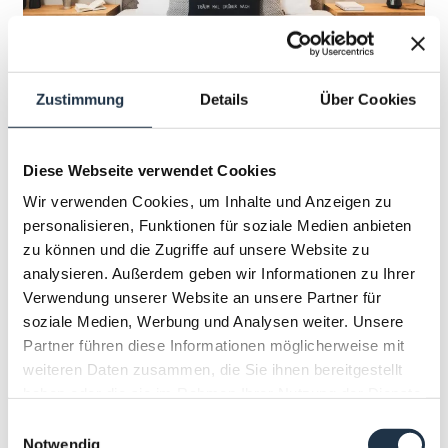
12
Zustimmung
Details
Über Cookies
ALPINES DOPPELZIMMER
DELUXE
Diese Webseite verwendet Cookies
FÜR 1 PERSONEN VERFÜGBAR
Wir verwenden Cookies, um Inhalte und Anzeigen zu
2
Max.: 2 Personen
28
m
personalisieren, Funktionen für soziale Medien anbieten
zu können und die Zugriffe auf unsere Website zu
analysieren. Außerdem geben wir Informationen zu Ihrer
Aussicht auf eine Berglandschaft
Verwendung unserer Website an unsere Partner für
Balkon/Terrasse
Dusche
Fernseher
soziale Medien, Werbung und Analysen weiter. Unsere
Partner führen diese Informationen möglicherweise mit
Haarföhn
weiteren Daten zusammen, die Sie ihnen bereitgestellt
Alle Ausstattungsmerkmale anzeigen
haben oder die sie im Rahmen Ihrer Nutzung der Dienste
gesammelt haben.
Einwilligungsauswahl
Notwendig