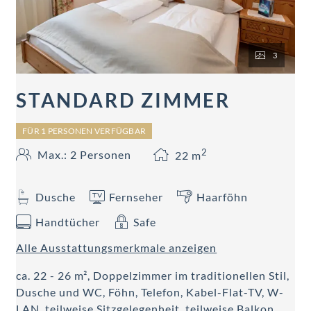
3
STANDARD ZIMMER
FÜR 1 PERSONEN VERFÜGBAR
2
Max.: 2 Personen
22
m
Dusche
Fernseher
Haarföhn
Handtücher
Safe
Alle Ausstattungsmerkmale anzeigen
ca. 22 - 26 m², Doppelzimmer im traditionellen Stil,
Dusche und WC, Föhn, Telefon, Kabel-Flat-TV, W-
LAN, teilweise Sitzgelegenheit, teilweise Balkon.