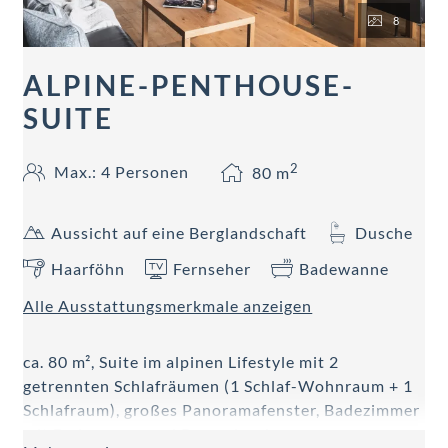
8
ALPINE-PENTHOUSE-
SUITE
2
Max.: 4 Personen
80
m
Aussicht auf eine Berglandschaft
Dusche
Haarföhn
Fernseher
Badewanne
Alle Ausstattungsmerkmale anzeigen
ca. 80 m², Suite im alpinen Lifestyle mit 2
getrennten Schlafräumen (1 Schlaf-Wohnraum + 1
Schlafraum), großes Panoramafenster, Badezimmer
mit Badewanne und Regendusche,