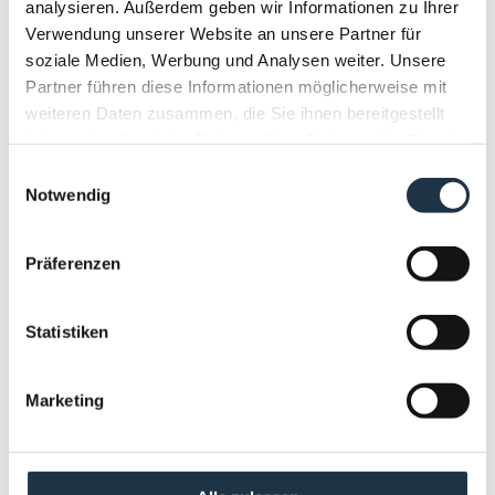
analysieren. Außerdem geben wir Informationen zu Ihrer
Verwendung unserer Website an unsere Partner für
13
soziale Medien, Werbung und Analysen weiter. Unsere
Partner führen diese Informationen möglicherweise mit
ALPINE SUITE
weiteren Daten zusammen, die Sie ihnen bereitgestellt
haben oder die sie im Rahmen Ihrer Nutzung der Dienste
gesammelt haben.
FÜR 1 PERSONEN VERFÜGBAR
Einwilligungsauswahl
Notwendig
2
Max.: 4 Personen
42
m
Präferenzen
Aussicht auf eine Berglandschaft
Badewanne
Dusche
Fernseher
Statistiken
Haarföhn
Alle Ausstattungsmerkmale anzeigen
Marketing
ca. 42 m² - Geräumiges Zimmer im alpinen Lifestyle
für 2-4 Personen, Boxspringbett, gemütliche