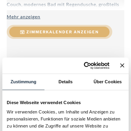
Couch, modernes Bad mit Regendusche, großteils
Doppelwaschtisch, teilweise Badewanne,
Mehr anzeigen
Handtuchtrockner, Föhn, WC getrennt, Telefon,
Kabel-Flat-TV, W-LAN, Minibar, Safe, Schreibtisch,
ZIMMERKALENDER ANZEIGEN
Balkon.
Zustimmung
Details
Über Cookies
Diese Webseite verwendet Cookies
Wir verwenden Cookies, um Inhalte und Anzeigen zu
personalisieren, Funktionen für soziale Medien anbieten
zu können und die Zugriffe auf unsere Website zu