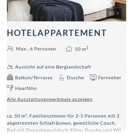
7
HOTELAPPARTEMENT
2
Max.: 6 Personen
50
m
Aussicht auf eine Berglandschaft
Balkon/Terrasse
Dusche
Fernseher
Haarföhn
Alle Ausstattungsmerkmale anzeigen
ca. 50 m², Familienzimmer für 2-5 Personen mit 2
abgetrennten Schlafräumen, gemütliche Couch,
Bad mit Doppelwaschtisch, Föhn, Dusche und WC