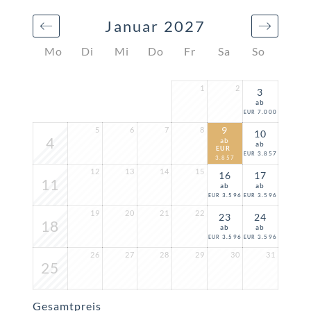
Januar 2027
Mo
Di
Mi
Do
Fr
Sa
So
1
2
3
ab
7.000
EUR
9
5
6
7
8
10
4
ab
ab
EUR
3.857
EUR
3.857
12
13
14
15
16
17
11
ab
ab
3.596
3.596
EUR
EUR
19
20
21
22
23
24
18
ab
ab
3.596
3.596
EUR
EUR
26
27
28
29
30
31
25
Gesamtpreis