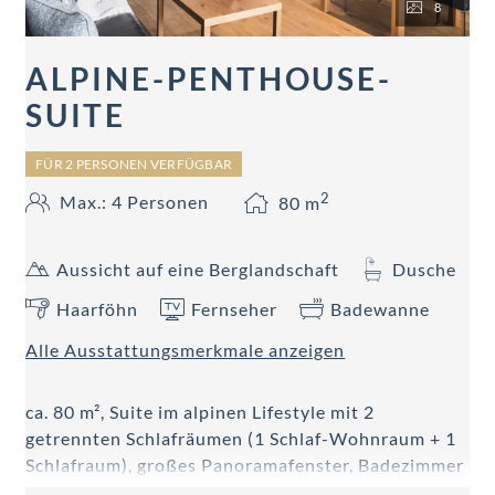
8
ALPINE-PENTHOUSE-
SUITE
FÜR 2 PERSONEN VERFÜGBAR
2
Max.: 4 Personen
80
m
Aussicht auf eine Berglandschaft
Dusche
Haarföhn
Fernseher
Badewanne
Alle Ausstattungsmerkmale anzeigen
ca. 80 m², Suite im alpinen Lifestyle mit 2
getrennten Schlafräumen (1 Schlaf-Wohnraum + 1
Schlafraum), großes Panoramafenster, Badezimmer
mit Badewanne und Regendusche,