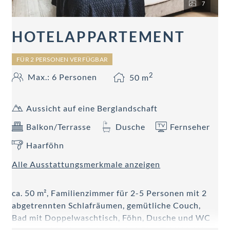
7
HOTELAPPARTEMENT
FÜR 2 PERSONEN VERFÜGBAR
2
Max.: 6 Personen
50
m
Aussicht auf eine Berglandschaft
Balkon/Terrasse
Dusche
Fernseher
Haarföhn
Alle Ausstattungsmerkmale anzeigen
ca. 50 m², Familienzimmer für 2-5 Personen mit 2
abgetrennten Schlafräumen, gemütliche Couch,
Bad mit Doppelwaschtisch, Föhn, Dusche und WC
getrennt, Minibar, Safe, 2 Kabel-Flat-TV, W-LAN,