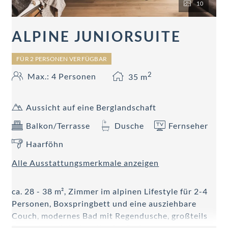
10
ALPINE JUNIORSUITE
FÜR 2 PERSONEN VERFÜGBAR
2
Max.: 4 Personen
35
m
Aussicht auf eine Berglandschaft
Balkon/Terrasse
Dusche
Fernseher
Haarföhn
Alle Ausstattungsmerkmale anzeigen
ca. 28 - 38 m², Zimmer im alpinen Lifestyle für 2-4
Personen, Boxspringbett und eine ausziehbare
Couch, modernes Bad mit Regendusche, großteils
Doppelwaschtisch, teilweise Badewanne,