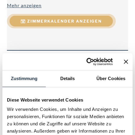
Mehr anzeigen
Handtuchtrockner, Föhn, WC getrennt, Telefon,
Kabel-Flat-TV, W-LAN, Minibar, Safe, Schreibtisch,
ZIMMERKALENDER ANZEIGEN
Balkon.
Zustimmung
Details
Über Cookies
Diese Webseite verwendet Cookies
Wir verwenden Cookies, um Inhalte und Anzeigen zu
personalisieren, Funktionen für soziale Medien anbieten
zu können und die Zugriffe auf unsere Website zu
analysieren. Außerdem geben wir Informationen zu Ihrer