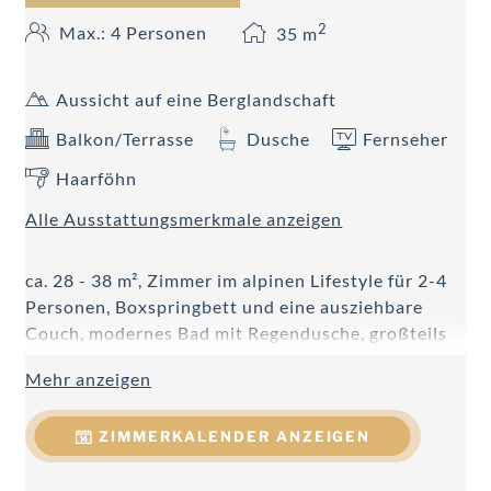
2
Max.: 4 Personen
35
m
Aussicht auf eine Berglandschaft
Balkon/Terrasse
Dusche
Fernseher
Haarföhn
Alle Ausstattungsmerkmale anzeigen
ca. 28 - 38 m², Zimmer im alpinen Lifestyle für 2-4
Personen, Boxspringbett und eine ausziehbare
Couch, modernes Bad mit Regendusche, großteils
Doppelwaschtisch, teilweise Badewanne,
Mehr anzeigen
Handtuchtrockner, Föhn, WC getrennt, Telefon,
Kabel-Flat-TV, W-LAN, Minibar, Safe, Schreibtisch,
ZIMMERKALENDER ANZEIGEN
Balkon.