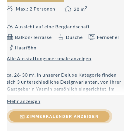
2
Max.: 2 Personen
28
m
Aussicht auf eine Berglandschaft
Balkon/Terrasse
Dusche
Fernseher
Haarföhn
Alle Ausstattungsmerkmale anzeigen
ca. 26-30 m², in unserer Deluxe Kategorie finden
sich 3 unterschiedliche Designvarianten, von Ihrer
Gastgeberin Yasmin persönlich eingerichtet. Im
Fokus stehen Altholz, nordische Stilelemente oder
Mehr anzeigen
moderne Klarheit, welche in Kombination mit
gemütlichen Details jede Menge Raum zum
ZIMMERKALENDER ANZEIGEN
Wohlfühlen bieten - modernes Badezimmer mit
Regendusche, großteils Doppelwaschtisch, Föhn,
Handtuchtrockner, WC getrennt, Telefon, Kabel-