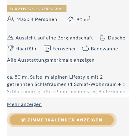
FÜR 2 PERSONEN VERFÜGBAR
2
Max.: 4 Personen
80
m
Aussicht auf eine Berglandschaft
Dusche
Haarföhn
Fernseher
Badewanne
Alle Ausstattungsmerkmale anzeigen
ca. 80 m², Suite im alpinen Lifestyle mit 2
getrennten Schlafräumen (1 Schlaf-Wohnraum + 1
Schlafraum), großes Panoramafenster, Badezimmer
mit Badewanne und Regendusche,
Mehr anzeigen
Doppelwaschtisch, WC getrennt, Föhn,
Handtuchtrockner, Telefon, 2 Smart Flat-TV, DVD,
ZIMMERKALENDER ANZEIGEN
Dolby Surround System, W-LAN, Safe, Kachelofen,
Nespresso Kaffeemaschine, Teekocher, Mikrowelle
und Kühlschrank.