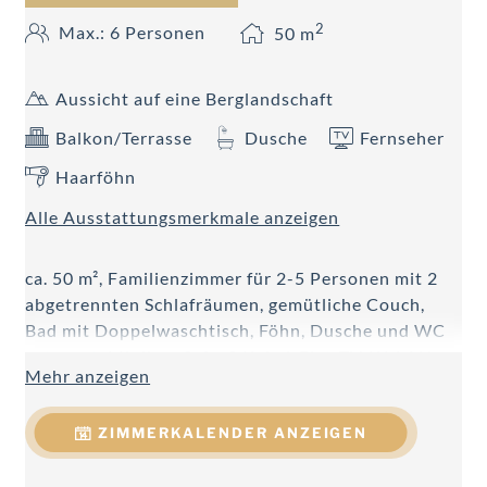
2
Max.: 6 Personen
50
m
Aussicht auf eine Berglandschaft
Balkon/Terrasse
Dusche
Fernseher
Haarföhn
Alle Ausstattungsmerkmale anzeigen
ca. 50 m², Familienzimmer für 2-5 Personen mit 2
abgetrennten Schlafräumen, gemütliche Couch,
Bad mit Doppelwaschtisch, Föhn, Dusche und WC
getrennt, Minibar, Safe, 2 Kabel-Flat-TV, W-LAN,
Mehr anzeigen
Telefon, Balkon.
ZIMMERKALENDER ANZEIGEN