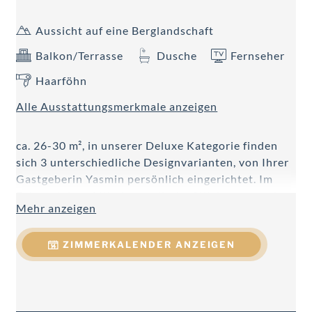
Aussicht auf eine Berglandschaft
Balkon/Terrasse
Dusche
Fernseher
Haarföhn
Alle Ausstattungsmerkmale anzeigen
ca. 26-30 m², in unserer Deluxe Kategorie finden
sich 3 unterschiedliche Designvarianten, von Ihrer
Gastgeberin Yasmin persönlich eingerichtet. Im
Fokus stehen Altholz, nordische Stilelemente oder
Mehr anzeigen
moderne Klarheit, welche in Kombination mit
gemütlichen Details jede Menge Raum zum
ZIMMERKALENDER ANZEIGEN
Wohlfühlen bieten - modernes Badezimmer mit
Regendusche, großteils Doppelwaschtisch, Föhn,
Handtuchtrockner, WC getrennt, Telefon, Kabel-
Flat-TV, W-LAN, Minibar, Safe, Schreibtisch,