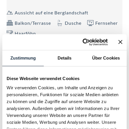
Aussicht auf eine Berglandschaft
Balkon/Terrasse
Dusche
Fernseher
Haarföhn
Alle Ausstattungsmerkmale anzeigen
Zustimmung
Details
Über Cookies
ca. 28 - 38 m², Zimmer im alpinen Lifestyle für 2-4
Personen, Boxspringbett und eine ausziehbare
Couch, modernes Bad mit Regendusche, großteils
Diese Webseite verwendet Cookies
Doppelwaschtisch, teilweise Badewanne,
Mehr anzeigen
Handtuchtrockner, Föhn, WC getrennt, Telefon,
Wir verwenden Cookies, um Inhalte und Anzeigen zu
Kabel-Flat-TV, W-LAN, Minibar, Safe, Schreibtisch,
personalisieren, Funktionen für soziale Medien anbieten
ZIMMERKALENDER ANZEIGEN
Balkon.
zu können und die Zugriffe auf unsere Website zu
analysieren. Außerdem geben wir Informationen zu Ihrer
Verwendung unserer Website an unsere Partner für
soziale Medien, Werbung und Analysen weiter. Unsere
Partner führen diese Informationen möglicherweise mit