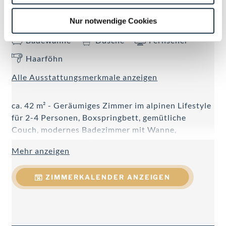
Nur notwendige Cookies
Aussicht auf eine Berglandschaft
Badewanne
Dusche
Fernseher
Haarföhn
Alle Ausstattungsmerkmale anzeigen
ca. 42 m² - Geräumiges Zimmer im alpinen Lifestyle
für 2-4 Personen, Boxspringbett, gemütliche
Couch, modernes Badezimmer mit Wanne,
Doppelwaschtisch, Regendusche,
Mehr anzeigen
Föhn, Handtuchtrockner, WC getrennt, Telefon,
Kabel-Flat-TV, W-LAN, Minibar, Safe, Schreibtisch,
ZIMMERKALENDER ANZEIGEN
teilweise Balkon.