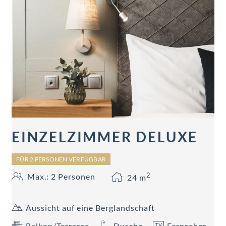
EINZELZIMMER DELUXE
FÜR 2 PERSONEN VERFÜGBAR
2
Max.: 2 Personen
24
m
Aussicht auf eine Berglandschaft
Balkon/Terrasse
Dusche
Fernseher