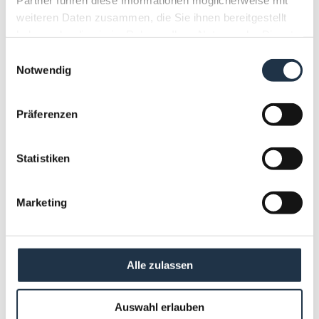
weiteren Daten zusammen, die Sie ihnen bereitgestellt
haben oder die sie im Rahmen Ihrer Nutzung der Dienste
gesammelt haben.
Einwilligungsauswahl
Notwendig
Präferenzen
Statistiken
Marketing
13
ALPINE SUITE
Alle zulassen
FÜR 2 PERSONEN VERFÜGBAR
2
Max.: 4 Personen
42
m
Auswahl erlauben