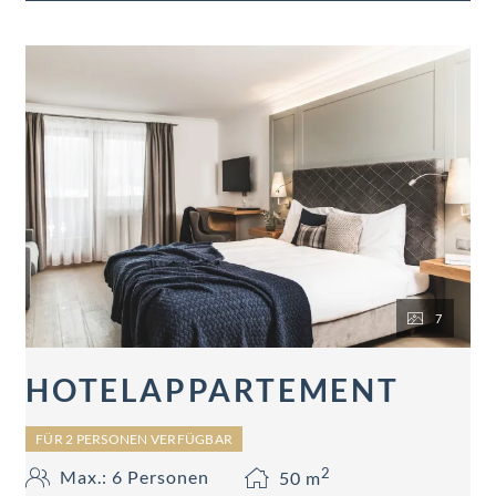
7
HOTELAPPARTEMENT
FÜR 2 PERSONEN VERFÜGBAR
2
Max.: 6 Personen
50
m