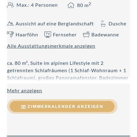
2
Max.: 4 Personen
80
m
Aussicht auf eine Berglandschaft
Dusche
Haarföhn
Fernseher
Badewanne
Alle Ausstattungsmerkmale anzeigen
ca. 80 m², Suite im alpinen Lifestyle mit 2
getrennten Schlafräumen (1 Schlaf-Wohnraum + 1
Schlafraum), großes Panoramafenster, Badezimmer
mit Badewanne und Regendusche,
Mehr anzeigen
Doppelwaschtisch, WC getrennt, Föhn,
Handtuchtrockner, Telefon, 2 Smart Flat-TV, DVD,
ZIMMERKALENDER ANZEIGEN
Dolby Surround System, W-LAN, Safe, Kachelofen,
Nespresso Kaffeemaschine, Teekocher, Mikrowelle
und Kühlschrank.