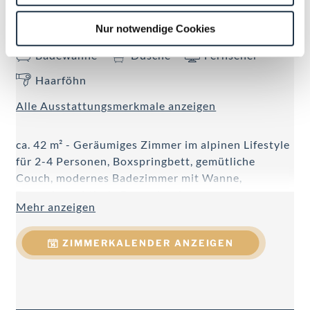
Nur notwendige Cookies
Aussicht auf eine Berglandschaft
Badewanne
Dusche
Fernseher
Haarföhn
Alle Ausstattungsmerkmale anzeigen
ca. 42 m² - Geräumiges Zimmer im alpinen Lifestyle
für 2-4 Personen, Boxspringbett, gemütliche
Couch, modernes Badezimmer mit Wanne,
Doppelwaschtisch, Regendusche,
Mehr anzeigen
Föhn, Handtuchtrockner, WC getrennt, Telefon,
Kabel-Flat-TV, W-LAN, Minibar, Safe, Schreibtisch,
ZIMMERKALENDER ANZEIGEN
teilweise Balkon.