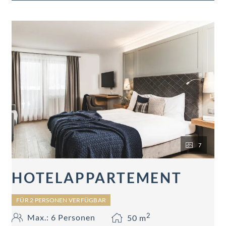
7
HOTELAPPARTEMENT
FÜR 2 PERSONEN VERFÜGBAR
2
Max.: 6 Personen
50
m