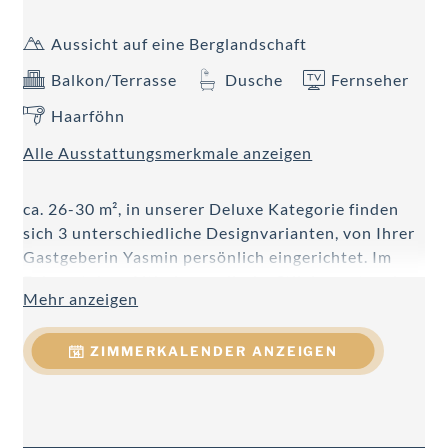
Aussicht auf eine Berglandschaft
Balkon/Terrasse
Dusche
Fernseher
Haarföhn
Alle Ausstattungsmerkmale anzeigen
ca. 26-30 m², in unserer Deluxe Kategorie finden
sich 3 unterschiedliche Designvarianten, von Ihrer
Gastgeberin Yasmin persönlich eingerichtet. Im
Fokus stehen Altholz, nordische Stilelemente oder
Mehr anzeigen
moderne Klarheit, welche in Kombination mit
gemütlichen Details jede Menge Raum zum
ZIMMERKALENDER ANZEIGEN
Wohlfühlen bieten - modernes Badezimmer mit
Regendusche, großteils Doppelwaschtisch, Föhn,
Handtuchtrockner, WC getrennt, Telefon, Kabel-
Flat-TV, W-LAN, Minibar, Safe, Schreibtisch,