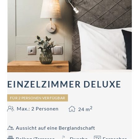
EINZELZIMMER DELUXE
FÜR 2 PERSONEN VERFÜGBAR
2
Max.: 2 Personen
24
m
Aussicht auf eine Berglandschaft
Balkon/Terrasse
Dusche
Fernseher