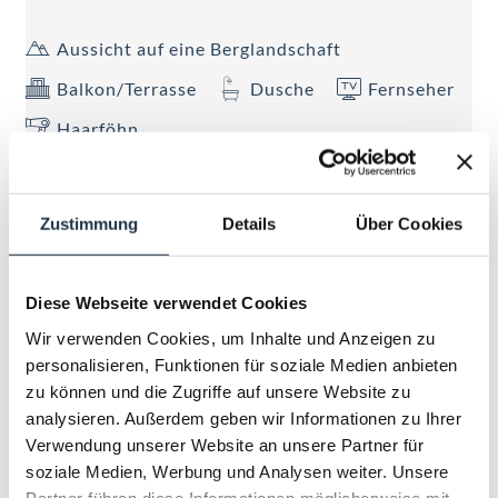
Aussicht auf eine Berglandschaft
Balkon/Terrasse
Dusche
Fernseher
Haarföhn
Alle Ausstattungsmerkmale anzeigen
Zustimmung
Details
Über Cookies
ca. 28 - 38 m², Zimmer im alpinen Lifestyle für 2-4
Personen, Boxspringbett und eine ausziehbare
Couch, modernes Bad mit Regendusche, großteils
Diese Webseite verwendet Cookies
Doppelwaschtisch, teilweise Badewanne,
Mehr anzeigen
Handtuchtrockner, Föhn, WC getrennt, Telefon,
Wir verwenden Cookies, um Inhalte und Anzeigen zu
Kabel-Flat-TV, W-LAN, Minibar, Safe, Schreibtisch,
personalisieren, Funktionen für soziale Medien anbieten
ZIMMERKALENDER ANZEIGEN
Balkon.
zu können und die Zugriffe auf unsere Website zu
analysieren. Außerdem geben wir Informationen zu Ihrer
Verwendung unserer Website an unsere Partner für
soziale Medien, Werbung und Analysen weiter. Unsere
Partner führen diese Informationen möglicherweise mit