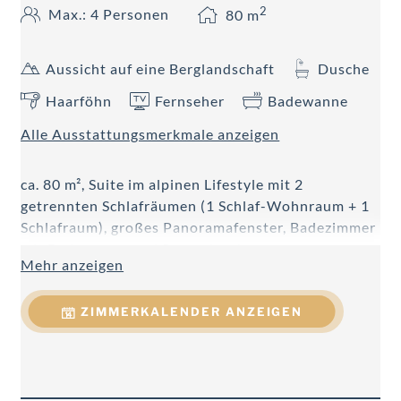
2
Max.: 4 Personen
80
m
Aussicht auf eine Berglandschaft
Dusche
Haarföhn
Fernseher
Badewanne
Alle Ausstattungsmerkmale anzeigen
ca. 80 m², Suite im alpinen Lifestyle mit 2
getrennten Schlafräumen (1 Schlaf-Wohnraum + 1
Schlafraum), großes Panoramafenster, Badezimmer
mit Badewanne und Regendusche,
Mehr anzeigen
Doppelwaschtisch, WC getrennt, Föhn,
Handtuchtrockner, Telefon, 2 Smart Flat-TV, DVD,
ZIMMERKALENDER ANZEIGEN
Dolby Surround System, W-LAN, Safe, Kachelofen,
Nespresso Kaffeemaschine, Teekocher, Mikrowelle
und Kühlschrank.