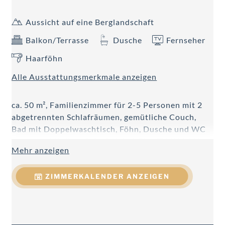
Aussicht auf eine Berglandschaft
Balkon/Terrasse
Dusche
Fernseher
Haarföhn
Alle Ausstattungsmerkmale anzeigen
ca. 50 m², Familienzimmer für 2-5 Personen mit 2
abgetrennten Schlafräumen, gemütliche Couch,
Bad mit Doppelwaschtisch, Föhn, Dusche und WC
getrennt, Minibar, Safe, 2 Kabel-Flat-TV, W-LAN,
Mehr anzeigen
Telefon, Balkon.
ZIMMERKALENDER ANZEIGEN