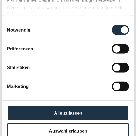
weiteren Daten zusammen, die Sie ihnen bereitgestellt
haben oder die sie im Rahmen Ihrer Nutzung der Dienste
gesammelt haben.
Einwilligungsauswahl
Notwendig
Präferenzen
Statistiken
Marketing
13
ALPINE SUITE
Alle zulassen
FÜR 2 PERSONEN VERFÜGBAR
2
Max.: 4 Personen
42
m
Auswahl erlauben