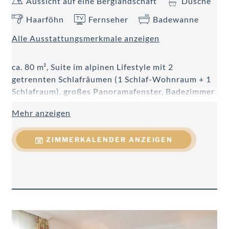
Aussicht auf eine Berglandschaft
Dusche
Haarföhn
Fernseher
Badewanne
Alle Ausstattungsmerkmale anzeigen
ca. 80 m², Suite im alpinen Lifestyle mit 2
getrennten Schlafräumen (1 Schlaf-Wohnraum + 1
Schlafraum), großes Panoramafenster, Badezimmer
mit Badewanne und Regendusche,
Mehr anzeigen
Doppelwaschtisch, WC getrennt, Föhn,
Handtuchtrockner, Telefon, 2 Smart Flat-TV, DVD,
ZIMMERKALENDER ANZEIGEN
Dolby Surround System, W-LAN, Safe, Kachelofen,
Nespresso Kaffeemaschine, Teekocher, Mikrowelle
und Kühlschrank.