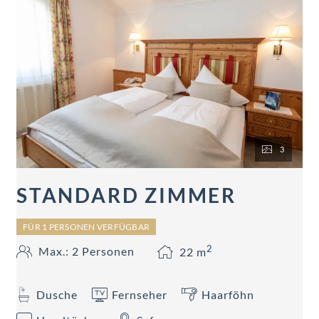
3
STANDARD ZIMMER
FÜR 1 PERSONEN VERFÜGBAR
2
Max.: 2 Personen
22
m
Dusche
Fernseher
Haarföhn