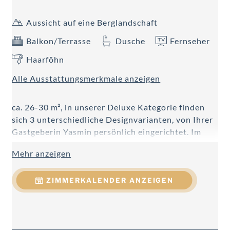
Aussicht auf eine Berglandschaft
Balkon/Terrasse
Dusche
Fernseher
Haarföhn
Alle Ausstattungsmerkmale anzeigen
ca. 26-30 m², in unserer Deluxe Kategorie finden
sich 3 unterschiedliche Designvarianten, von Ihrer
Gastgeberin Yasmin persönlich eingerichtet. Im
Fokus stehen Altholz, nordische Stilelemente oder
Mehr anzeigen
moderne Klarheit, welche in Kombination mit
gemütlichen Details jede Menge Raum zum
ZIMMERKALENDER ANZEIGEN
Wohlfühlen bieten - modernes Badezimmer mit
Regendusche, großteils Doppelwaschtisch, Föhn,
Handtuchtrockner, WC getrennt, Telefon, Kabel-
Flat-TV, W-LAN, Minibar, Safe, Schreibtisch,