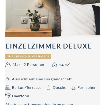
EINZELZIMMER DELUXE
FÜR 1 PERSONEN VERFÜGBAR
2
Max.: 2 Personen
24
m
Aussicht auf eine Berglandschaft
Balkon/Terrasse
Dusche
Fernseher
Haarföhn
Alle Ausstattungsmerkmale anzeigen