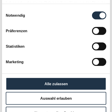
haben oder die sie im Rahmen Ihrer Nutzung der Dienste
gesammelt haben.
Einwilligungsauswahl
Notwendig
Präferenzen
Statistiken
Marketing
13
Alle zulassen
ALPINE SUITE
Auswahl erlauben
2
Max.: 4 Personen
42
m