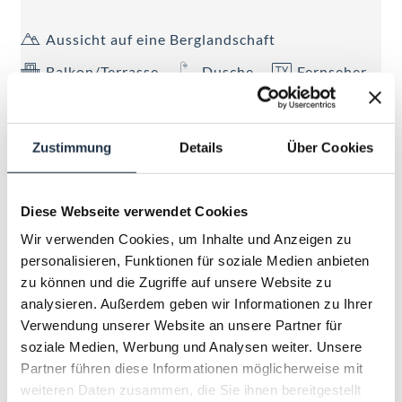
Aussicht auf eine Berglandschaft
Balkon/Terrasse
Dusche
Fernseher
Haarföhn
Alle Ausstattungsmerkmale anzeigen
Zustimmung
Details
Über Cookies
ca. 28 - 38 m², Zimmer im alpinen Lifestyle für 2-4
Personen, Boxspringbett und eine ausziehbare
Diese Webseite verwendet Cookies
Couch, modernes Bad mit Regendusche, großteils
Wir verwenden Cookies, um Inhalte und Anzeigen zu
Doppelwaschtisch, teilweise Badewanne,
personalisieren, Funktionen für soziale Medien anbieten
Mehr anzeigen
Handtuchtrockner, Föhn, WC getrennt, Telefon,
zu können und die Zugriffe auf unsere Website zu
Kabel-Flat-TV, W-LAN, Minibar, Safe, Schreibtisch,
analysieren. Außerdem geben wir Informationen zu Ihrer
ZIMMERKALENDER ANZEIGEN
Balkon.
Verwendung unserer Website an unsere Partner für
soziale Medien, Werbung und Analysen weiter. Unsere
Partner führen diese Informationen möglicherweise mit
weiteren Daten zusammen, die Sie ihnen bereitgestellt