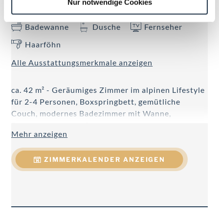
Nur notwendige Cookies
Aussicht auf eine Berglandschaft
Badewanne
Dusche
Fernseher
Haarföhn
Alle Ausstattungsmerkmale anzeigen
ca. 42 m² - Geräumiges Zimmer im alpinen Lifestyle
für 2-4 Personen, Boxspringbett, gemütliche
Couch, modernes Badezimmer mit Wanne,
Doppelwaschtisch, Regendusche,
Mehr anzeigen
Föhn, Handtuchtrockner, WC getrennt, Telefon,
Kabel-Flat-TV, W-LAN, Minibar, Safe, Schreibtisch,
ZIMMERKALENDER ANZEIGEN
teilweise Balkon.