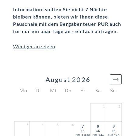
Information: sollten Sie nicht 7 Nächte
bleiben können, bieten wir Ihnen diese
Pauschale mit dem Bergabenteuer PUR auch
für nur ein paar Tage an - einfach anfragen.
Weniger anzeigen
August 2026
Mo
Di
Mi
Do
Fr
Sa
So
1
2
3
4
5
6
7
8
9
ab
ab
ab
1.038
946
946
EUR
EUR
EUR