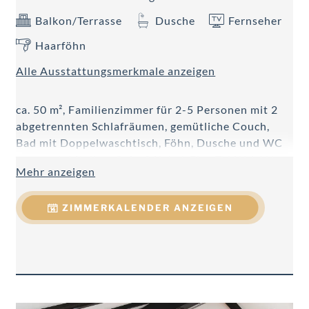
Balkon/Terrasse
Dusche
Fernseher
Haarföhn
Alle Ausstattungsmerkmale anzeigen
ca. 50 m², Familienzimmer für 2-5 Personen mit 2
abgetrennten Schlafräumen, gemütliche Couch,
Bad mit Doppelwaschtisch, Föhn, Dusche und WC
getrennt, Minibar, Safe, 2 Kabel-Flat-TV, W-LAN,
Mehr anzeigen
Telefon, Balkon.
ZIMMERKALENDER ANZEIGEN