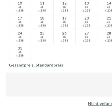
10
11
12
13
14
ab
ab
ab
ab
ab
238
238
238
238
23
€
€
€
€
€
17
18
19
20
21
ab
ab
ab
ab
ab
238
238
238
238
23
€
€
€
€
€
24
25
26
27
28
ab
ab
ab
ab
ab
238
238
238
238
23
€
€
€
€
€
31
ab
238
€
Gesamtpreis
. Standardpreis
Nicht gefund