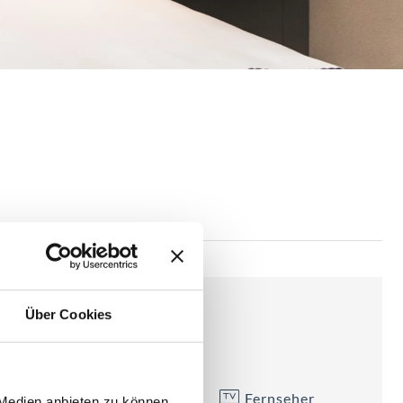
E
Über Cookies
alkon/Terrasse
Dusche
Fernseher
 Medien anbieten zu können