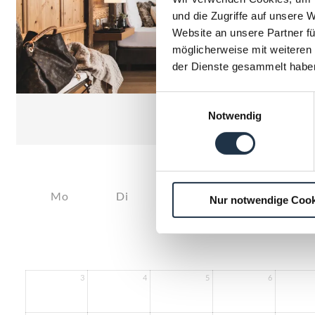
und die Zugriffe auf unsere 
Website an unsere Partner fü
möglicherweise mit weiteren
der Dienste gesammelt habe
Einwilligungsauswahl
Notwendig
August 2026
Mo
Di
Mi
Do
Fr
Nur notwendige Cook
3
4
5
6