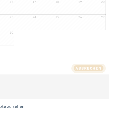
16
17
18
19
20
23
24
25
26
27
30
ABBRECHEN
bote zu sehen