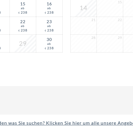
15
15
16
14
ab
ab
8
238
238
€
€
21
22
22
23
ab
ab
8
238
238
€
€
28
29
30
29
ab
8
238
€
en was Sie suchen? Klicken Sie hier um alle unsere Ange