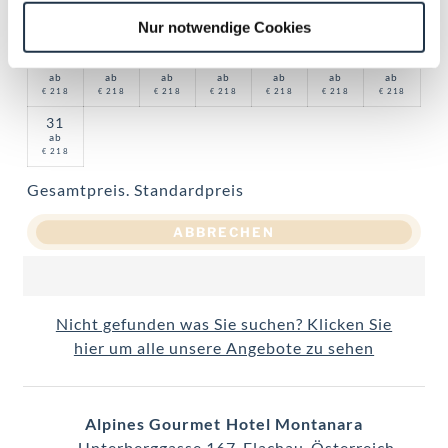
17
18
19
20
21
22
23
ab
ab
ab
ab
ab
ab
ab
Nur notwendige Cookies
218
218
218
218
218
218
218
€
€
€
€
€
€
€
24
25
26
27
28
29
30
ab
ab
ab
ab
ab
ab
ab
218
218
218
218
218
218
218
€
€
€
€
€
€
€
31
ab
218
€
Gesamtpreis
. Standardpreis
ABBRECHEN
Nicht gefunden was Sie suchen? Klicken Sie
hier um alle unsere Angebote zu sehen
Alpines Gourmet Hotel Montanara
Unterberggasse 167
Flachau
Österreich