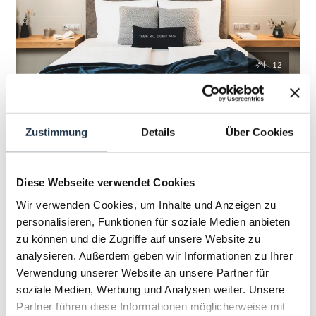
12
ALPINES DOPPELZIMMER
DELUXE
Zustimmung
Details
Über Cookies
2
Max.: 2 Personen
28
m
Diese Webseite verwendet Cookies
Wir verwenden Cookies, um Inhalte und Anzeigen zu
Aussicht auf eine Berglandschaft
personalisieren, Funktionen für soziale Medien anbieten
zu können und die Zugriffe auf unsere Website zu
Balkon/Terrasse
Dusche
Fernseher
analysieren. Außerdem geben wir Informationen zu Ihrer
Haarföhn
Verwendung unserer Website an unsere Partner für
soziale Medien, Werbung und Analysen weiter. Unsere
Alle Ausstattungsmerkmale anzeigen
Partner führen diese Informationen möglicherweise mit