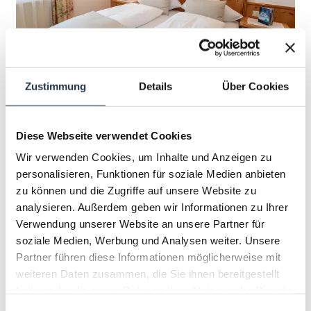
3
Zustimmung
Details
Über Cookies
STANDARD ZIMMER
Diese Webseite verwendet Cookies
2
Max.: 2 Personen
22
m
Wir verwenden Cookies, um Inhalte und Anzeigen zu
personalisieren, Funktionen für soziale Medien anbieten
Dusche
Fernseher
Haarföhn
zu können und die Zugriffe auf unsere Website zu
analysieren. Außerdem geben wir Informationen zu Ihrer
Handtücher
Safe
Verwendung unserer Website an unsere Partner für
Alle Ausstattungsmerkmale anzeigen
soziale Medien, Werbung und Analysen weiter. Unsere
Partner führen diese Informationen möglicherweise mit
ca. 22 - 26 m², Doppelzimmer im traditionellen Stil,
weiteren Daten zusammen, die Sie ihnen bereitgestellt
Dusche und WC, Föhn, Telefon, Kabel-Flat-TV, W-
haben oder die sie im Rahmen Ihrer Nutzung der Dienste
LAN, teilweise Sitzgelegenheit, teilweise Balkon.
gesammelt haben.