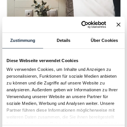
Zustimmung
Details
Über Cookies
EINZELZIMMER DELUXE
2
Max.: 2 Personen
24
m
Diese Webseite verwendet Cookies
Wir verwenden Cookies, um Inhalte und Anzeigen zu
personalisieren, Funktionen für soziale Medien anbieten
Aussicht auf eine Berglandschaft
zu können und die Zugriffe auf unsere Website zu
Balkon/Terrasse
Dusche
Fernseher
analysieren. Außerdem geben wir Informationen zu Ihrer
Verwendung unserer Website an unsere Partner für
Haarföhn
soziale Medien, Werbung und Analysen weiter. Unsere
Alle Ausstattungsmerkmale anzeigen
Partner führen diese Informationen möglicherweise mit
weiteren Daten zusammen, die Sie ihnen bereitgestellt
ca. 24 m², Einzelzimmer mit Premium Boxspringbett
haben oder die sie im Rahmen Ihrer Nutzung der Dienste
160cm, Dusche und WC, Föhn, Telefon, Kabel-Flat-