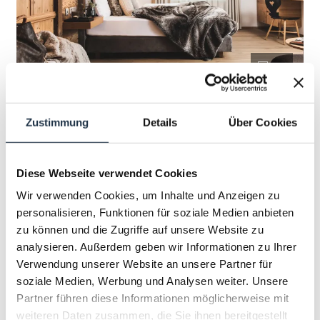
10
ALPINE JUNIORSUITE
Zustimmung
Details
Über Cookies
2
Max.: 4 Personen
35
m
Diese Webseite verwendet Cookies
Aussicht auf eine Berglandschaft
Wir verwenden Cookies, um Inhalte und Anzeigen zu
personalisieren, Funktionen für soziale Medien anbieten
Balkon/Terrasse
Dusche
Fernseher
zu können und die Zugriffe auf unsere Website zu
Haarföhn
analysieren. Außerdem geben wir Informationen zu Ihrer
Verwendung unserer Website an unsere Partner für
Alle Ausstattungsmerkmale anzeigen
soziale Medien, Werbung und Analysen weiter. Unsere
Partner führen diese Informationen möglicherweise mit
ca. 28 - 38 m², Zimmer im alpinen Lifestyle für 2-4
weiteren Daten zusammen, die Sie ihnen bereitgestellt