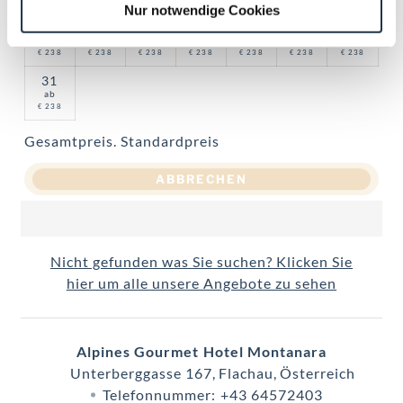
Nur notwendige Cookies
24
25
26
27
28
29
30
ab
ab
ab
ab
ab
ab
ab
238
238
238
238
238
238
238
€
€
€
€
€
€
€
31
ab
238
€
Gesamtpreis
. Standardpreis
ABBRECHEN
Nicht gefunden was Sie suchen? Klicken Sie
hier um alle unsere Angebote zu sehen
Alpines Gourmet Hotel Montanara
Unterberggasse 167
Flachau
Österreich
Telefonnummer
:
+43 64572403