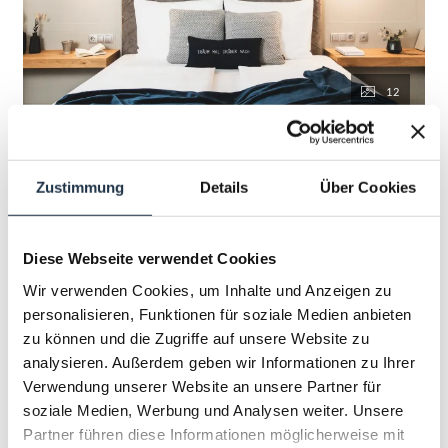
12
ALPINES DOPPELZIMMER
DELUXE
Zustimmung
Details
Über Cookies
2
Max.: 2 Personen
28
m
Diese Webseite verwendet Cookies
Wir verwenden Cookies, um Inhalte und Anzeigen zu
Aussicht auf eine Berglandschaft
personalisieren, Funktionen für soziale Medien anbieten
zu können und die Zugriffe auf unsere Website zu
Balkon/Terrasse
Dusche
Fernseher
analysieren. Außerdem geben wir Informationen zu Ihrer
Haarföhn
Verwendung unserer Website an unsere Partner für
soziale Medien, Werbung und Analysen weiter. Unsere
Alle Ausstattungsmerkmale anzeigen
Partner führen diese Informationen möglicherweise mit