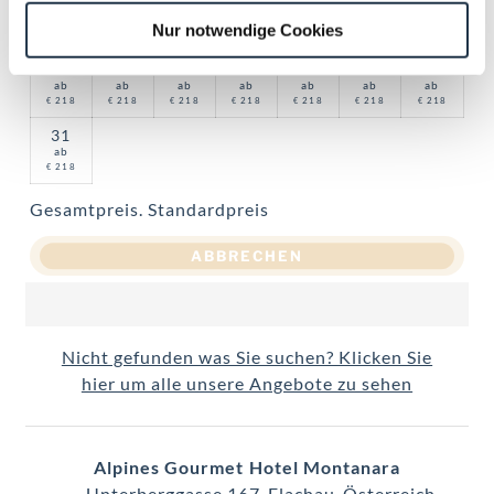
17
18
19
20
21
22
23
ab
ab
ab
ab
ab
ab
ab
Nur notwendige Cookies
218
218
218
218
218
218
218
€
€
€
€
€
€
€
24
25
26
27
28
29
30
ab
ab
ab
ab
ab
ab
ab
218
218
218
218
218
218
218
€
€
€
€
€
€
€
31
ab
218
€
Gesamtpreis
. Standardpreis
ABBRECHEN
Nicht gefunden was Sie suchen? Klicken Sie
hier um alle unsere Angebote zu sehen
Alpines Gourmet Hotel Montanara
Unterberggasse 167
Flachau
Österreich